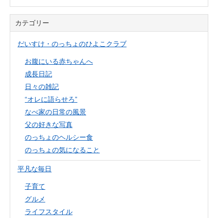
カテゴリー
だいすけ・のっちょのひよこクラブ
お腹にいる赤ちゃんへ
成長日記
日々の雑記
“オレに語らせろ”
なべ家の日常の風景
父の好きな写真
のっちょのヘルシー食
のっちょの気になること
平凡な毎日
子育て
グルメ
ライフスタイル