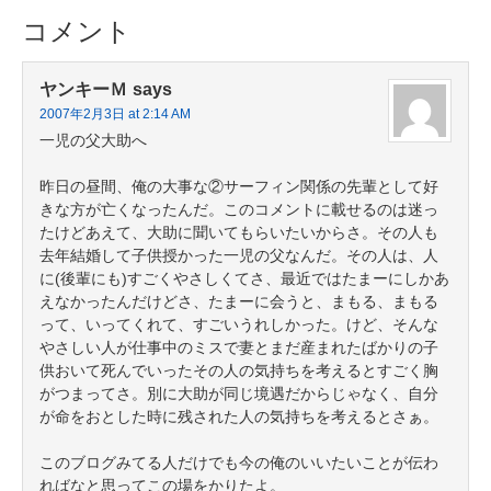
コメント
ヤンキーＭ
says
2007年2月3日 at 2:14 AM
一児の父大助へ
昨日の昼間、俺の大事な②サーフィン関係の先輩として好
きな方が亡くなったんだ。このコメントに載せるのは迷っ
たけどあえて、大助に聞いてもらいたいからさ。その人も
去年結婚して子供授かった一児の父なんだ。その人は、人
に(後輩にも)すごくやさしくてさ、最近ではたまーにしかあ
えなかったんだけどさ、たまーに会うと、まもる、まもる
って、いってくれて、すごいうれしかった。けど、そんな
やさしい人が仕事中のミスで妻とまだ産まれたばかりの子
供おいて死んでいったその人の気持ちを考えるとすごく胸
がつまってさ。別に大助が同じ境遇だからじゃなく、自分
が命をおとした時に残された人の気持ちを考えるとさぁ。
このブログみてる人だけでも今の俺のいいたいことが伝わ
ればなと思ってこの場をかりたよ。