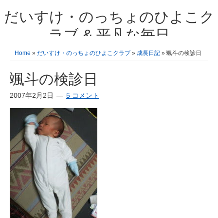
だいすけ・のっちょのひよこク
ラブ & 平凡な毎日
我が家の3人のひよこ成長日記と雑記 何十年後かに、大きくなったひよ
Home
»
だいすけ・のっちょのひよこクラブ
»
成長日記
» 颯斗の検診日
こ達とこの成長記を読み返すことを夢見て。& 3児ママの平凡日記 日々
の楽しいこと、便利グッズの紹介
颯斗の検診日
2007年2月2日
5 コメント