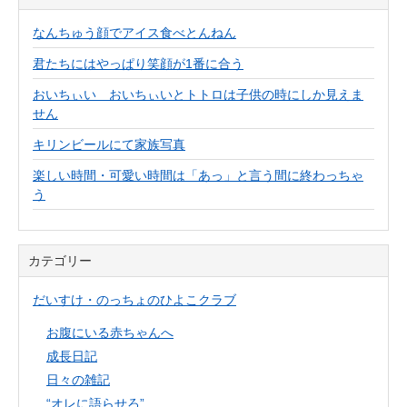
なんちゅう顔でアイス食べとんねん
君たちにはやっぱり笑顔が1番に合う
おいちぃい おいちぃいとトトロは子供の時にしか見えま
せん
キリンビールにて家族写真
楽しい時間・可愛い時間は「あっ」と言う間に終わっちゃ
う
カテゴリー
だいすけ・のっちょのひよこクラブ
お腹にいる赤ちゃんへ
成長日記
日々の雑記
“オレに語らせろ”