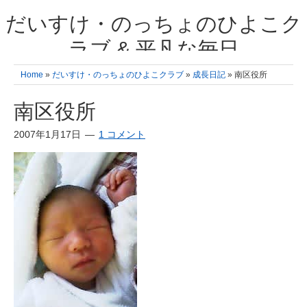
だいすけ・のっちょのひよこク
ラブ & 平凡な毎日
我が家の3人のひよこ成長日記と雑記 何十年後かに、大きくなったひよ
Home
»
だいすけ・のっちょのひよこクラブ
»
成長日記
» 南区役所
こ達とこの成長記を読み返すことを夢見て。& 3児ママの平凡日記 日々
の楽しいこと、便利グッズの紹介
南区役所
2007年1月17日
1 コメント