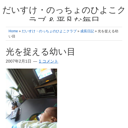
だいすけ・のっちょのひよこク
ラブ & 平凡な毎日
我が家の3人のひよこ成長日記と雑記 何十年後かに、大きくなったひよ
Home
»
だいすけ・のっちょのひよこクラブ
»
成長日記
» 光を捉える幼
こ達とこの成長記を読み返すことを夢見て。& 3児ママの平凡日記 日々
い目
の楽しいこと、便利グッズの紹介
光を捉える幼い目
2007年2月1日
1 コメント