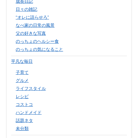
成長日記
日々の雑記
“オレに語らせろ”
なべ家の日常の風景
父の好きな写真
のっちょのヘルシー食
のっちょの気になること
平凡な毎日
子育て
グルメ
ライフスタイル
レシピ
コストコ
ハンドメイド
話題ネタ
未分類