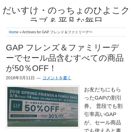
だいすけ・のっちょのひよこク
ラブ & 平凡な毎日
我が家の3人のひよこ成長日記と雑記 何十年後かに、大きくなったひよ
Home
» Archives for GAP フレンド＆ファミリーデー
こ達とこの成長記を読み返すことを夢見て。& 3児ママの平凡日記 日々
の楽しいこと、便利グッズの紹介
GAP フレンズ＆ファミリーデ
ーでセール品含むすべての商品
が50％OFF！
2018年3月11日
コメントを書く
お友だちにもら
ったGAPの割引
券。 普段でも割
引率高いGAP
が、セール商品
でも使えると書