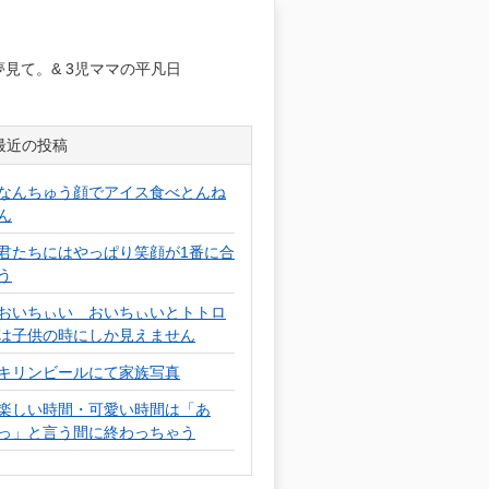
日
見て。& 3児ママの平凡日
最近の投稿
なんちゅう顔でアイス食べとんね
ん
君たちにはやっぱり笑顔が1番に合
う
おいちぃい おいちぃいとトトロ
は子供の時にしか見えません
キリンビールにて家族写真
楽しい時間・可愛い時間は「あ
っ」と言う間に終わっちゃう