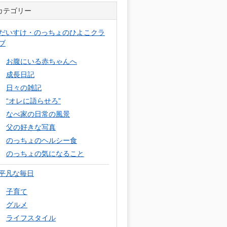
カテゴリー
だいすけ・のっちょのひよこクラ
ブ
お腹にいる赤ちゃんへ
成長日記
日々の雑記
“オレに語らせろ”
なべ家の日常の風景
父の好きな写真
のっちょのヘルシー食
のっちょの気になること
平凡な毎日
子育て
グルメ
ライフスタイル