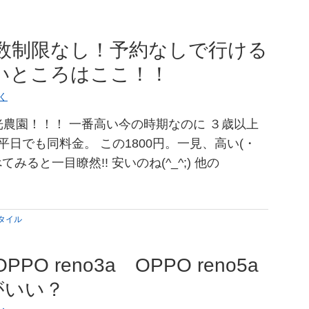
コ
数制限なし！予約なしで行ける
いところはここ！！
く
農園！！！ 一番高い今の時期なのに ３歳以上
も平日でも同料金。 この1800円。一見、高い(・
みると一目瞭然!! 安いのね(^_^;) 他の
タイル
O reno3a OPPO reno5a
がいい？