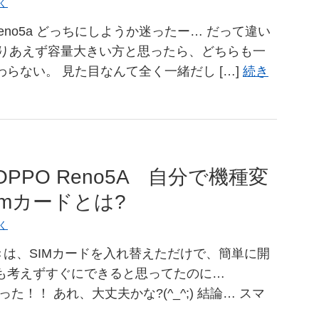
く
O reno5a どっちにしようか迷ったー… だって違い
) とりあえず容量大きい方と思ったら、どちらも一
わらない。 見た目なんて全く一緒だし […]
続き
PPO Reno5A 自分で機種変
imカードとは?
く
は、SIMカードを入れ替えただけで、簡単に開
も考えずすぐにできると思ってたのに…
mだった！！ あれ、大丈夫かな?(^_^;) 結論… スマ