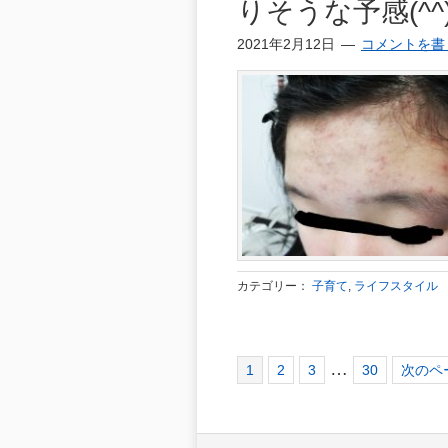
りそうな予感(^^
2021年2月12日
コメントを書
カテゴリー：
子育て
,
ライフスタイル
ペ
ペ
ペ
ペ
移
Interim
…
1
2
3
30
次のペー
ー
ー
ー
ー
動
pages
ジ
ジ
ジ
ジ
omitted