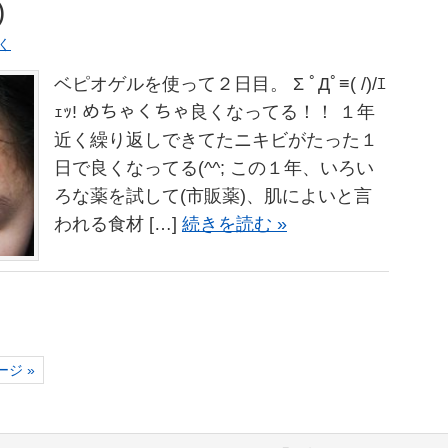
)
く
ベピオゲルを使って２日目。 Σ ﾟДﾟ≡( /)/ｴ
ｪｯ! めちゃくちゃ良くなってる！！ １年
近く繰り返しできてたニキビがたった１
日で良くなってる(^^; この１年、いろい
ろな薬を試して(市販薬)、肌によいと言
われる食材 […]
続きを読む »
ジ »