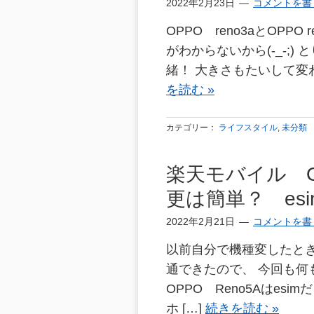
2022年2月23日
コメントを書
OPPO reno3aとOPP
がわからないから(-_-;
緒！ 大きさもたいして変
を読む »
カテゴリー：
ライフスタイル
,
未分類
楽天モバイル O
更は簡単？ es
2022年2月21日
コメントを書
以前自分で機種変したとき
通できたので、 今回も何
OPPO Reno5Aはesi
ホ […]
続きを読む »