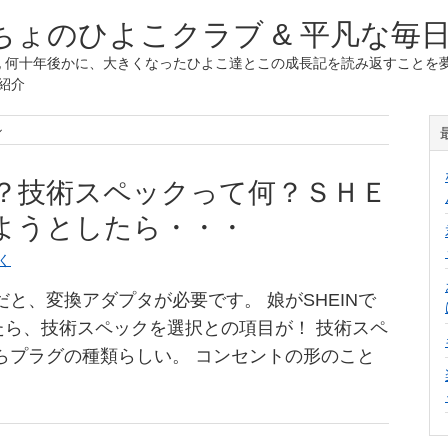
ょのひよこクラブ & 平凡な毎
 何十年後かに、大きくなったひよこ達とこの成長記を読み返すことを夢
紹介
ル
？技術スペックって何？ＳＨＥ
ようとしたら・・・
く
Uだと、変換アダプタが必要です。 娘がSHEINで
たら、技術スペックを選択との項目が！ 技術スペ
らプラグの種類らしい。 コンセントの形のこと
タ