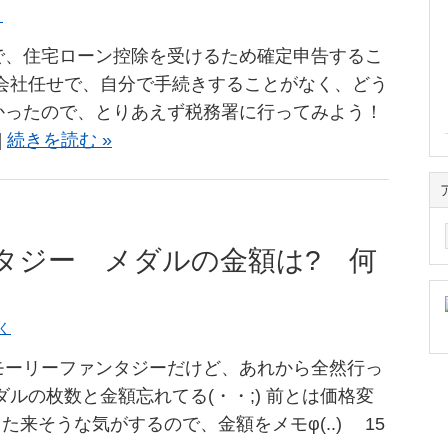
く
で、住宅ローン控除を受けるため確定申告するこ
は会社任せで、自分で手続きすることがなく、どう
かったので、とりあえず税務署に行ってみよう！
]
続きを読む »
ア
ー
タジー メダルの金額は? 何
カ
イ
ブ
く
モーリーファンタジーだけど、あれから全然行っ
ダルの枚数と金額忘れてる(・・;) 前とは価格変
た来そうな気がするので、金額をメモφ(..) 15