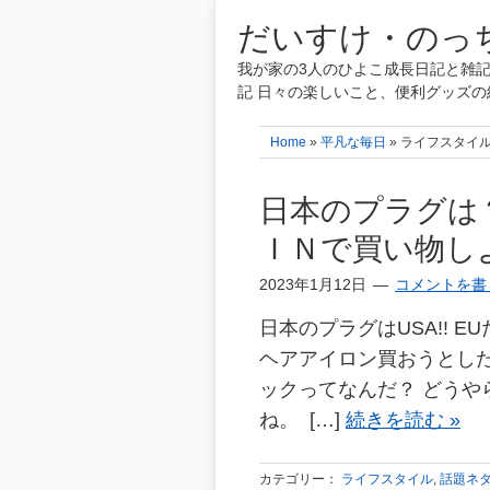
だいすけ・のっち
我が家の3人のひよこ成長日記と雑記
記 日々の楽しいこと、便利グッズの
Home
»
平凡な毎日
» ライフスタイ
日本のプラグは
ＩＮで買い物し
2023年1月12日
コメントを書
日本のプラグはUSA!! E
ヘアアイロン買おうとし
ックってなんだ？ どうや
ね。 […]
続きを読む »
カテゴリー：
ライフスタイル
,
話題ネ