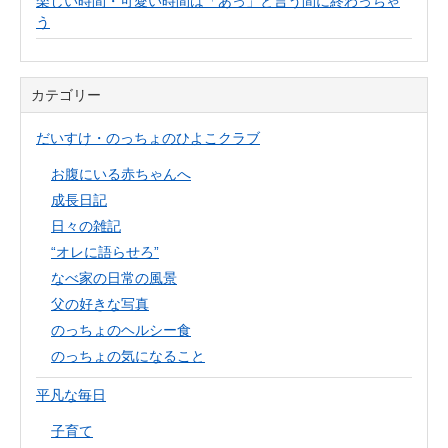
楽しい時間・可愛い時間は「あっ」と言う間に終わっちゃ
う
カテゴリー
だいすけ・のっちょのひよこクラブ
お腹にいる赤ちゃんへ
成長日記
日々の雑記
“オレに語らせろ”
なべ家の日常の風景
父の好きな写真
のっちょのヘルシー食
のっちょの気になること
平凡な毎日
子育て