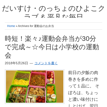
だいすけ・のっちょのひよこク
ラブ & 平凡な毎日
我が家の3人のひよこ成長日記と雑記 何十年後かに、大きくなったひよ
Home
» Archives for 運動会のお弁当
こ達とこの成長記を読み返すことを夢見て。& 3児ママの平凡日記 日々
の楽しいこと、便利グッズの紹介
時短！楽々♪運動会弁当が30分
で完成～☆今日は小学校の運動
会
2018年5月26日
コメントを書く
前日の夕飯の肉
巻きを多めに作
って１品に。 そ
ぼろは、ちょっ
と濃い味付けに
しとけば、翌日