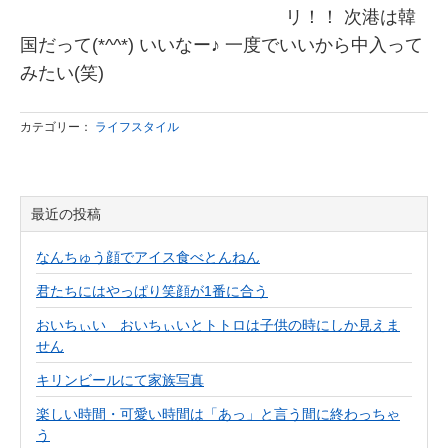
リ！！ 次港は韓
国だって(*^^*) いいなー♪ 一度でいいから中入って
みたい(笑)
カテゴリー：
ライフスタイル
最近の投稿
なんちゅう顔でアイス食べとんねん
君たちにはやっぱり笑顔が1番に合う
おいちぃい おいちぃいとトトロは子供の時にしか見えま
せん
キリンビールにて家族写真
楽しい時間・可愛い時間は「あっ」と言う間に終わっちゃ
う