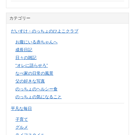
カテゴリー
だいすけ・のっちょのひよこクラブ
お腹にいる赤ちゃんへ
成長日記
日々の雑記
“オレに語らせろ”
なべ家の日常の風景
父の好きな写真
のっちょのヘルシー食
のっちょの気になること
平凡な毎日
子育て
グルメ