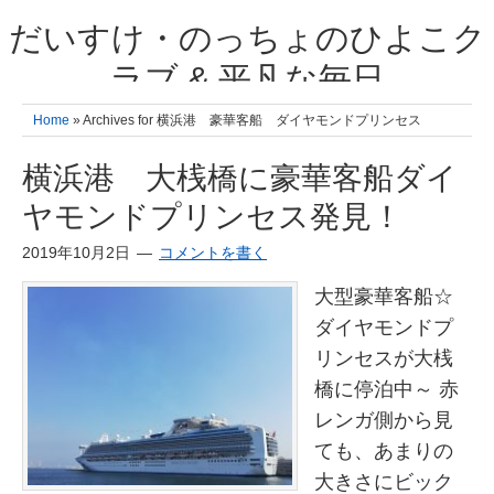
だいすけ・のっちょのひよこク
ラブ & 平凡な毎日
我が家の3人のひよこ成長日記と雑記 何十年後かに、大きくなったひよ
Home
» Archives for 横浜港 豪華客船 ダイヤモンドプリンセス
こ達とこの成長記を読み返すことを夢見て。& 3児ママの平凡日記 日々
の楽しいこと、便利グッズの紹介
横浜港 大桟橋に豪華客船ダイ
ヤモンドプリンセス発見！
2019年10月2日
コメントを書く
大型豪華客船☆
ダイヤモンドプ
リンセスが大桟
橋に停泊中～ 赤
レンガ側から見
ても、あまりの
大きさにビック