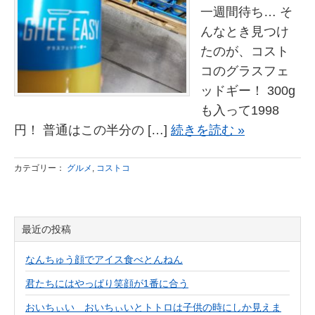
一週間待ち… そ
んなとき見つけ
たのが、コスト
コのグラスフェ
ッドギー！ 300g
も入って1998
円！ 普通はこの半分の […]
続きを読む »
カテゴリー：
グルメ
,
コストコ
最近の投稿
なんちゅう顔でアイス食べとんねん
君たちにはやっぱり笑顔が1番に合う
おいちぃい おいちぃいとトトロは子供の時にしか見えま