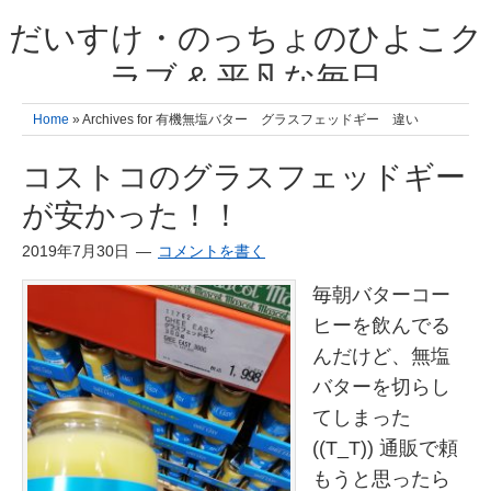
だいすけ・のっちょのひよこク
ラブ & 平凡な毎日
我が家の3人のひよこ成長日記と雑記 何十年後かに、大きくなったひよ
Home
» Archives for 有機無塩バター グラスフェッドギー 違い
こ達とこの成長記を読み返すことを夢見て。& 3児ママの平凡日記 日々
の楽しいこと、便利グッズの紹介
コストコのグラスフェッドギー
が安かった！！
2019年7月30日
コメントを書く
毎朝バターコー
ヒーを飲んでる
んだけど、無塩
バターを切らし
てしまった
((T_T)) 通販で頼
もうと思ったら