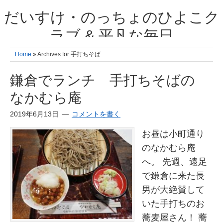
だいすけ・のっちょのひよこク
ラブ & 平凡な毎日
我が家の3人のひよこ成長日記と雑記 何十年後かに、大きくなったひよ
Home
» Archives for 手打ちそば
こ達とこの成長記を読み返すことを夢見て。& 3児ママの平凡日記 日々
の楽しいこと、便利グッズの紹介
鎌倉でランチ 手打ちそばの
なかむら庵
2019年6月13日
コメントを書く
お昼は小町通り
のなかむら庵
へ。 先週、遠足
で鎌倉に来た長
男が大絶賛して
いた手打ちのお
蕎麦屋さん！ 蕎