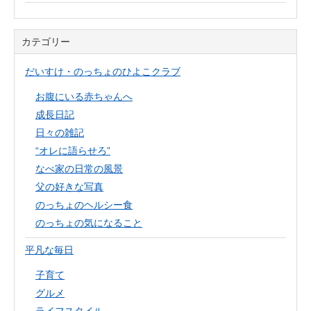
カテゴリー
だいすけ・のっちょのひよこクラブ
お腹にいる赤ちゃんへ
成長日記
日々の雑記
“オレに語らせろ”
なべ家の日常の風景
父の好きな写真
のっちょのヘルシー食
のっちょの気になること
平凡な毎日
子育て
グルメ