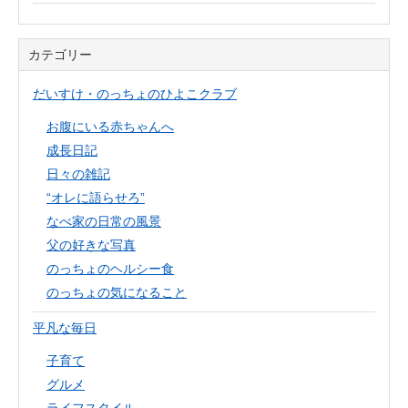
カテゴリー
だいすけ・のっちょのひよこクラブ
お腹にいる赤ちゃんへ
成長日記
日々の雑記
“オレに語らせろ”
なべ家の日常の風景
父の好きな写真
のっちょのヘルシー食
のっちょの気になること
平凡な毎日
子育て
グルメ
ライフスタイル