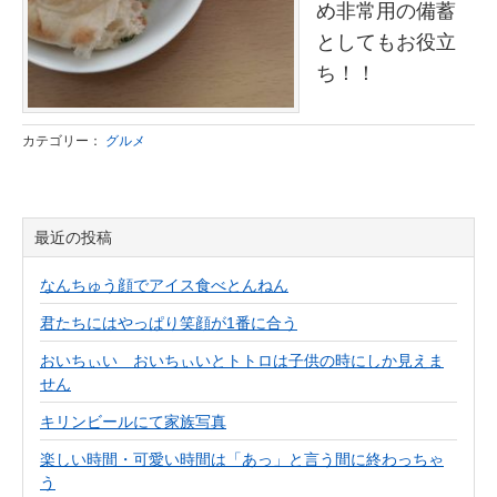
め非常用の備蓄
としてもお役立
ち！！
カテゴリー：
グルメ
最近の投稿
なんちゅう顔でアイス食べとんねん
君たちにはやっぱり笑顔が1番に合う
おいちぃい おいちぃいとトトロは子供の時にしか見えま
せん
キリンビールにて家族写真
楽しい時間・可愛い時間は「あっ」と言う間に終わっちゃ
う