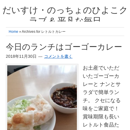
だいすけ・のっちょのひよこク
ラブ & 平凡な毎日
我が家の3人のひよこ成長日記と雑記 何十年後かに、大きくなったひよ
Home
» Archives for レトルトカレー
こ達とこの成長記を読み返すことを夢見て。& 3児ママの平凡日記 日々
の楽しいこと、便利グッズの紹介
今日のランチはゴーゴーカレー
2018年11月30日
コメントを書く
お土産でいただ
いたゴーゴーカ
レーと ナンとサ
ラダで簡単ラン
チ。 クセになる
味をご家庭で！
賞味期限も長い
レトルト食品た