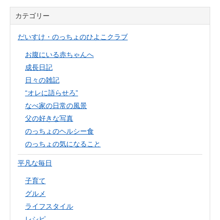
カテゴリー
だいすけ・のっちょのひよこクラブ
お腹にいる赤ちゃんへ
成長日記
日々の雑記
“オレに語らせろ”
なべ家の日常の風景
父の好きな写真
のっちょのヘルシー食
のっちょの気になること
平凡な毎日
子育て
グルメ
ライフスタイル
レシピ