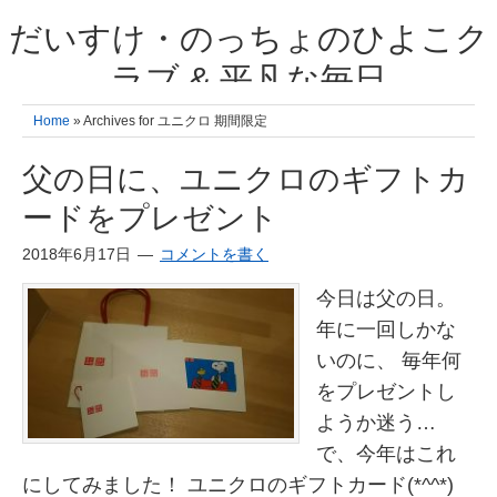
だいすけ・のっちょのひよこク
ラブ & 平凡な毎日
我が家の3人のひよこ成長日記と雑記 何十年後かに、大きくなったひよ
Home
» Archives for ユニクロ 期間限定
こ達とこの成長記を読み返すことを夢見て。& 3児ママの平凡日記 日々
の楽しいこと、便利グッズの紹介
父の日に、ユニクロのギフトカ
ードをプレゼント
2018年6月17日
コメントを書く
今日は父の日。
年に一回しかな
いのに、 毎年何
をプレゼントし
ようか迷う…
で、今年はこれ
にしてみました！ ユニクロのギフトカード(*^^*)