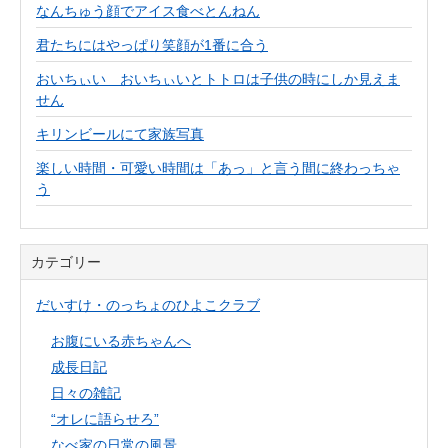
なんちゅう顔でアイス食べとんねん
君たちにはやっぱり笑顔が1番に合う
おいちぃい おいちぃいとトトロは子供の時にしか見えま
せん
キリンビールにて家族写真
楽しい時間・可愛い時間は「あっ」と言う間に終わっちゃ
う
カテゴリー
だいすけ・のっちょのひよこクラブ
お腹にいる赤ちゃんへ
成長日記
日々の雑記
“オレに語らせろ”
なべ家の日常の風景