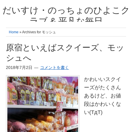
だいすけ・のっちょのひよこク
ラブ & 平凡な毎日
我が家の3人のひよこ成長日記と雑記 何十年後かに、大きくなったひよ
Home
» Archives for モッシュ
こ達とこの成長記を読み返すことを夢見て。& 3児ママの平凡日記 日々
の楽しいこと、便利グッズの紹介
原宿といえばスクイーズ、モッ
シュへ
2018年7月2日
コメントを書く
かわいいスクイ
ーズがたくさん
あるけど、お値
段はかわいくな
い(TдT)