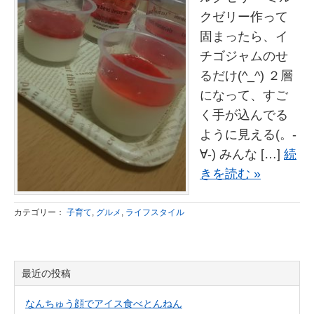
クゼリー作って
固まったら、イ
チゴジャムのせ
るだけ(^_^) ２層
になって、すご
く手が込んでる
ように見える(。-
∀-) みんな […]
続
きを読む »
カテゴリー：
子育て
,
グルメ
,
ライフスタイル
最近の投稿
なんちゅう顔でアイス食べとんねん