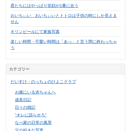
君たちにはやっぱり笑顔が1番に合う
おいちぃい おいちぃいとトトロは子供の時にしか見えま
せん
キリンビールにて家族写真
楽しい時間・可愛い時間は「あっ」と言う間に終わっちゃ
う
カテゴリー
だいすけ・のっちょのひよこクラブ
お腹にいる赤ちゃんへ
成長日記
日々の雑記
“オレに語らせろ”
なべ家の日常の風景
父の好きな写真