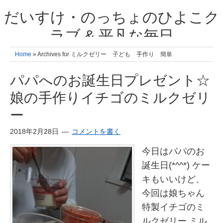
だいすけ・のっちょのひよこク
ラブ & 平凡な毎日
我が家の3人のひよこ成長日記と雑記 何十年後かに、大きくなったひよ
Home
» Archives for ミルクゼリー 子ども 手作り 簡単
こ達とこの成長記を読み返すことを夢見て。& 3児ママの平凡日記 日々
の楽しいこと、便利グッズの紹介
パパへのお誕生日プレゼント☆
娘の手作りイチゴのミルクゼリ
ー
2018年2月28日
コメントを書く
今日はパパのお
誕生日(*^^*) ケー
キもいいけど、
今回は娘ちゃん
特製イチゴのミ
ルクゼリー ミル