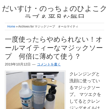
だいすけ・のっちょのひよこク
ラブ & 平凡な毎日
我が家の3人のひよこ成長日記と雑記 何十年後かに、大きくなったひよ
Home
» Archives for マジックソープ オールマイティ
こ達とこの成長記を読み返すことを夢見て。& 3児ママの平凡日記 日々
の楽しいこと、便利グッズの紹介
一度使ったらやめられない！オ
ールマイティーなマジックソー
プ 何倍に薄めて使う？
2019年10月12日
コメントを書く
クレンジングと
洗顔に使ってい
るマジックソー
プ。 マツエクを
してるとクレン
ジングオイルは