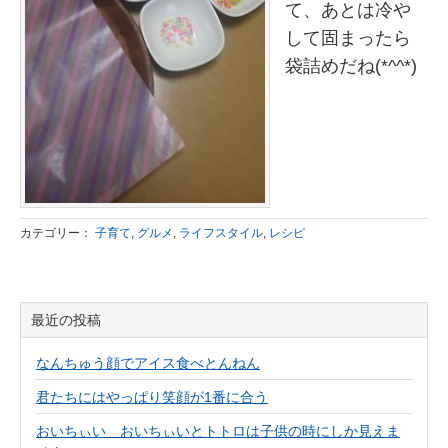
て、あとは冷や
して固まったら
袋詰めだね(*^^*)
カテゴリー：
子育て
,
グルメ
,
ライフスタイル
,
レシピ
最近の投稿
なんちゅう顔でアイス食べとんねん
君たちにはやっぱり笑顔が1番に合う
おいちぃい おいちぃいとトトロは子供の時にしか見えま