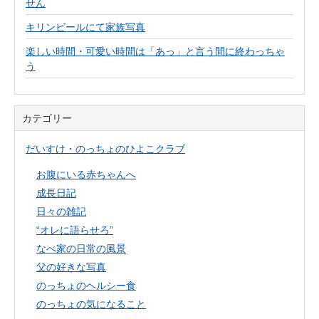
せん
キリンビールにて家族写真
楽しい時間・可愛い時間は「あっ」と言う間に終わっちゃ
う
カテゴリー
だいすけ・のっちょのひよこクラブ
お腹にいる赤ちゃんへ
成長日記
日々の雑記
“オレに語らせろ”
なべ家の日常の風景
父の好きな写真
のっちょのヘルシー食
のっちょの気になること