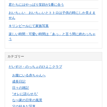
君たちにはやっぱり笑顔が1番に合う
おいちぃい おいちぃいとトトロは子供の時にしか見えま
せん
キリンビールにて家族写真
楽しい時間・可愛い時間は「あっ」と言う間に終わっちゃ
う
カテゴリー
だいすけ・のっちょのひよこクラブ
お腹にいる赤ちゃんへ
成長日記
日々の雑記
“オレに語らせろ”
なべ家の日常の風景
父の好きな写真