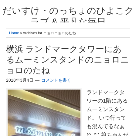
だいすけ・のっちょのひよこク
ラブ & 平凡な毎日
我が家の3人のひよこ成長日記と雑記 何十年後かに、大きくなったひよ
Home
» Archives for ニョロニョロのたね
こ達とこの成長記を読み返すことを夢見て。& 3児ママの平凡日記 日々
の楽しいこと、便利グッズの紹介
横浜 ランドマークタワーにあ
るムーミンスタンドのニョロニ
ョロのたね
2018年3月4日
コメントを書く
ランドマークタ
ワーの1階にある
ムーミンスタン
ド。 いつ行って
も混んでるなぁ
(^_^;) 娘ちゃんが