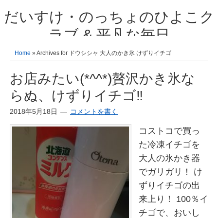
だいすけ・のっちょのひよこク
ラブ & 平凡な毎日
我が家の3人のひよこ成長日記と雑記 何十年後かに、大きくなったひよ
Home
» Archives for ドウシシャ 大人のかき氷 けずりイチゴ
こ達とこの成長記を読み返すことを夢見て。& 3児ママの平凡日記 日々
の楽しいこと、便利グッズの紹介
お店みたい(*^^*)贅沢かき氷な
らぬ、けずりイチゴ‼
2018年5月18日
コメントを書く
コストコで買っ
た冷凍イチゴを
大人の氷かき器
でガリガリ！ け
ずりイチゴの出
来上り！ 100％イ
チゴで、おいし