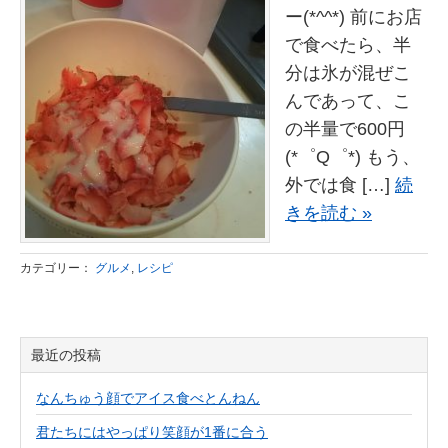
ー(*^^*) 前にお店
で食べたら、半
分は氷が混ぜこ
んであって、こ
の半量で600円
(*゜Q゜*) もう、
外では食 […]
続
きを読む »
カテゴリー：
グルメ
,
レシピ
最近の投稿
なんちゅう顔でアイス食べとんねん
君たちにはやっぱり笑顔が1番に合う