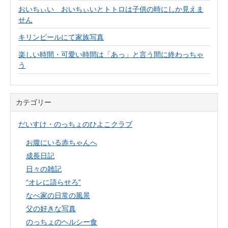
おいちぃい おいちぃいとトトロは子供の時にしか見えま
せん
キリンビールにて家族写真
楽しい時間・可愛い時間は「あっ」と言う間に終わっちゃ
う
カテゴリー
だいすけ・のっちょのひよこクラブ
お腹にいる赤ちゃんへ
成長日記
日々の雑記
“オレに語らせろ”
なべ家の日常の風景
父の好きな写真
のっちょのヘルシー食