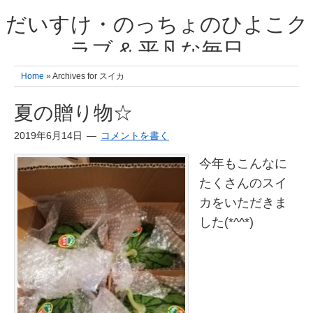
だいすけ・のっちょのひよこク
ラブ & 平凡な毎日
我が家の3人のひよこ成長日記と雑記 何十年後かに、大きくなったひよ
Home
» Archives for スイカ
こ達とこの成長記を読み返すことを夢見て。& 3児ママの平凡日記 日々
の楽しいこと、便利グッズの紹介
夏の贈り物☆
2019年6月14日
コメントを書く
今年もこんなに
たくさんのスイ
カをいただきま
した(*^^*)