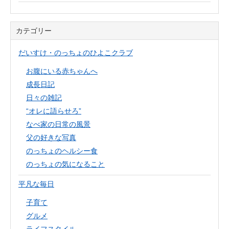
カテゴリー
だいすけ・のっちょのひよこクラブ
お腹にいる赤ちゃんへ
成長日記
日々の雑記
“オレに語らせろ”
なべ家の日常の風景
父の好きな写真
のっちょのヘルシー食
のっちょの気になること
平凡な毎日
子育て
グルメ
ライフスタイル