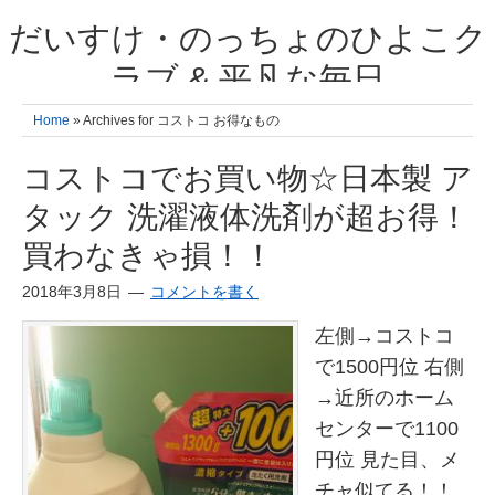
だいすけ・のっちょのひよこク
ラブ & 平凡な毎日
我が家の3人のひよこ成長日記と雑記 何十年後かに、大きくなったひよ
Home
» Archives for コストコ お得なもの
こ達とこの成長記を読み返すことを夢見て。& 3児ママの平凡日記 日々
の楽しいこと、便利グッズの紹介
コストコでお買い物☆日本製 ア
タック 洗濯液体洗剤が超お得！
買わなきゃ損！！
2018年3月8日
コメントを書く
左側→コストコ
で1500円位 右側
→近所のホーム
センターで1100
円位 見た目、メ
チャ似てる！！