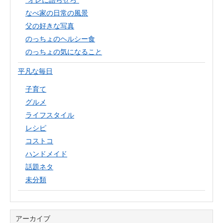
“オレに語らせろ”
なべ家の日常の風景
父の好きな写真
のっちょのヘルシー食
のっちょの気になること
平凡な毎日
子育て
グルメ
ライフスタイル
レシピ
コストコ
ハンドメイド
話題ネタ
未分類
アーカイブ