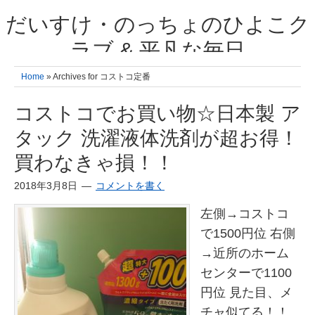
だいすけ・のっちょのひよこク
ラブ & 平凡な毎日
我が家の3人のひよこ成長日記と雑記 何十年後かに、大きくなったひよ
Home
» Archives for コストコ定番
こ達とこの成長記を読み返すことを夢見て。& 3児ママの平凡日記 日々
の楽しいこと、便利グッズの紹介
コストコでお買い物☆日本製 ア
タック 洗濯液体洗剤が超お得！
買わなきゃ損！！
2018年3月8日
コメントを書く
左側→コストコ
で1500円位 右側
→近所のホーム
センターで1100
円位 見た目、メ
チャ似てる！！