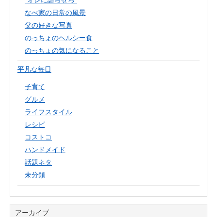
“オレに語らせろ”
なべ家の日常の風景
父の好きな写真
のっちょのヘルシー食
のっちょの気になること
平凡な毎日
子育て
グルメ
ライフスタイル
レシピ
コストコ
ハンドメイド
話題ネタ
未分類
アーカイブ