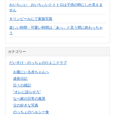
おいちぃい おいちぃいとトトロは子供の時にしか見えま
せん
キリンビールにて家族写真
楽しい時間・可愛い時間は「あっ」と言う間に終わっちゃ
う
カテゴリー
だいすけ・のっちょのひよこクラブ
お腹にいる赤ちゃんへ
成長日記
日々の雑記
“オレに語らせろ”
なべ家の日常の風景
父の好きな写真
のっちょのヘルシー食