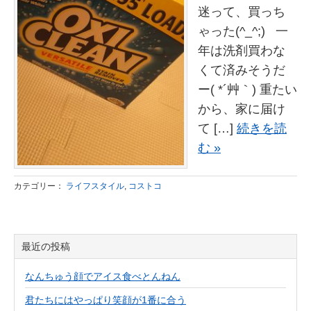
迷って、買っち
ゃった(^_^;) 一
年は洗剤買わな
くて済みそうだ
ー( *´艸｀) 重たい
から、家に届け
て […]
続きを読
む »
カテゴリー：
ライフスタイル
,
コストコ
最近の投稿
なんちゅう顔でアイス食べとんねん
君たちにはやっぱり笑顔が1番に合う