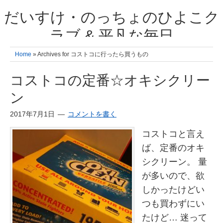
だいすけ・のっちょのひよこク
ラブ & 平凡な毎日
我が家の3人のひよこ成長日記と雑記 何十年後かに、大きくなったひよ
Home
» Archives for コストコに行ったら買うもの
こ達とこの成長記を読み返すことを夢見て。& 3児ママの平凡日記 日々
の楽しいこと、便利グッズの紹介
コストコの定番☆オキシクリー
ン
2017年7月1日
コメントを書く
コストコと言え
ば、定番のオキ
シクリーン。 量
が多いので、欲
しかったけどい
つも買わずにい
たけど… 迷って