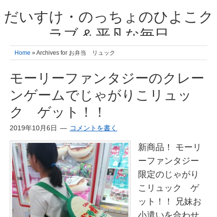
だいすけ・のっちょのひよこク
ラブ & 平凡な毎日
我が家の3人のひよこ成長日記と雑記 何十年後かに、大きくなったひよ
Home
» Archives for お弁当 リュック
こ達とこの成長記を読み返すことを夢見て。& 3児ママの平凡日記 日々
の楽しいこと、便利グッズの紹介
モーリーファンタジーのクレー
ンゲームでじゃがりこリュッ
ク ゲット！！
2019年10月6日
コメントを書く
新商品！ モーリ
ーファンタジー
限定のじゃがり
こリュック ゲ
ット！！ 兄妹お
小遣いを合わせ