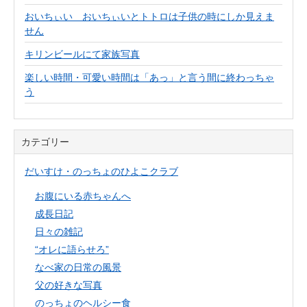
おいちぃい おいちぃいとトトロは子供の時にしか見えま
せん
キリンビールにて家族写真
楽しい時間・可愛い時間は「あっ」と言う間に終わっちゃ
う
カテゴリー
だいすけ・のっちょのひよこクラブ
お腹にいる赤ちゃんへ
成長日記
日々の雑記
“オレに語らせろ”
なべ家の日常の風景
父の好きな写真
のっちょのヘルシー食