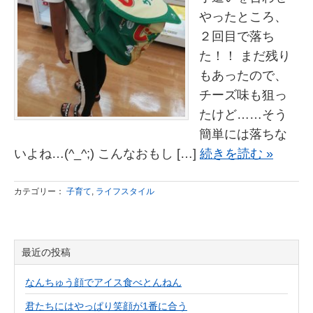
やったところ、
２回目で落ち
た！！ まだ残り
もあったので、
チーズ味も狙っ
たけど……そう
簡単には落ちな
いよね…(^_^;) こんなおもし […]
続きを読む »
カテゴリー：
子育て
,
ライフスタイル
最近の投稿
なんちゅう顔でアイス食べとんねん
君たちにはやっぱり笑顔が1番に合う