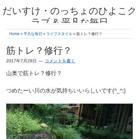
だいすけ・のっちょのひよこク
ラブ & 平凡な毎日
我が家の3人のひよこ成長日記と雑記 何十年後かに、大きくなったひよ
Home
»
平凡な毎日
»
ライフスタイル
» 筋トレ？修行？
こ達とこの成長記を読み返すことを夢見て。& 3児ママの平凡日記 日々
の楽しいこと、便利グッズの紹介
筋トレ？修行？
2017年7月29日
コメントを書く
山奥で筋トレ？修行？
つめたーい川の水が気持ちいいらしいです(^_^;)