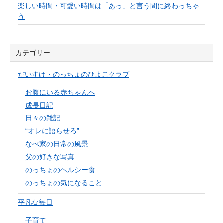
楽しい時間・可愛い時間は「あっ」と言う間に終わっちゃ
う
カテゴリー
だいすけ・のっちょのひよこクラブ
お腹にいる赤ちゃんへ
成長日記
日々の雑記
“オレに語らせろ”
なべ家の日常の風景
父の好きな写真
のっちょのヘルシー食
のっちょの気になること
平凡な毎日
子育て