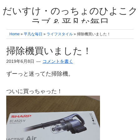
だいすけ・のっちょのひよこク
ラブ & 平凡な毎日
我が家の3人のひよこ成長日記と雑記 何十年後かに、大きくなったひよ
Home
»
平凡な毎日
»
ライフスタイル
» 掃除機買いました！
こ達とこの成長記を読み返すことを夢見て。& 3児ママの平凡日記 日々
の楽しいこと、便利グッズの紹介
掃除機買いました！
2019年6月8日
コメントを書く
ずーっと迷ってた掃除機。
ついに買っちゃった！