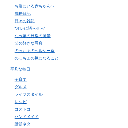
お腹にいる赤ちゃんへ
成長日記
日々の雑記
“オレに語らせろ”
なべ家の日常の風景
父の好きな写真
のっちょのヘルシー食
のっちょの気になること
平凡な毎日
子育て
グルメ
ライフスタイル
レシピ
コストコ
ハンドメイド
話題ネタ