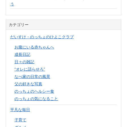
う
カテゴリー
だいすけ・のっちょのひよこクラブ
お腹にいる赤ちゃんへ
成長日記
日々の雑記
“オレに語らせろ”
なべ家の日常の風景
父の好きな写真
のっちょのヘルシー食
のっちょの気になること
平凡な毎日
子育て