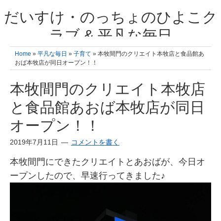
だいすけ・のっちょのひよこク
ラブ & 平凡な毎日
我が家の3人のひよこ成長日記と雑記 何十年後かに、大きくなったひよ
Home
»
平凡な毎日
»
子育て
» 本牧間門のクリエイト本牧店と食品館あ
こ達とこの成長記を読み返すことを夢見て。& 3児ママの平凡日記 日々
おば本牧店が同日オープン！！
の楽しいこと、便利グッズの紹介
本牧間門のクリエイト本牧店
と食品館あおば本牧店が同日
オープン！！
2019年7月11日
コメントを書く
本牧間門にできたクリエイトとあおばが、今日オ
ープンしたので、早速行ってきました♪