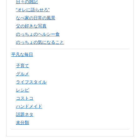
日々の雑記
“オレに語らせろ”
なべ家の日常の風景
父の好きな写真
のっちょのヘルシー食
のっちょの気になること
平凡な毎日
子育て
グルメ
ライフスタイル
レシピ
コストコ
ハンドメイド
話題ネタ
未分類