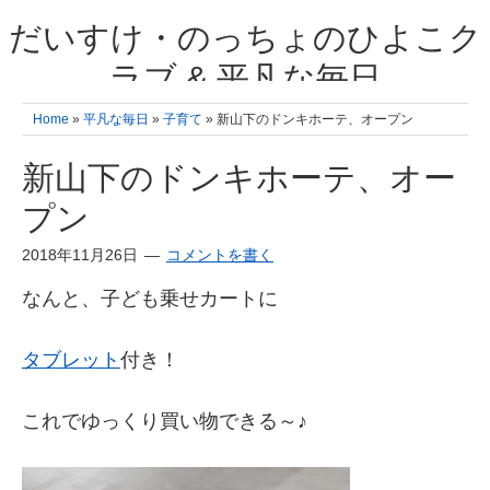
だいすけ・のっちょのひよこク
ラブ & 平凡な毎日
我が家の3人のひよこ成長日記と雑記 何十年後かに、大きくなったひよ
Home
»
平凡な毎日
»
子育て
» 新山下のドンキホーテ、オープン
こ達とこの成長記を読み返すことを夢見て。& 3児ママの平凡日記 日々
の楽しいこと、便利グッズの紹介
新山下のドンキホーテ、オー
プン
2018年11月26日
コメントを書く
なんと、子ども乗せカートに
タブレット
付き！
これでゆっくり買い物できる～♪