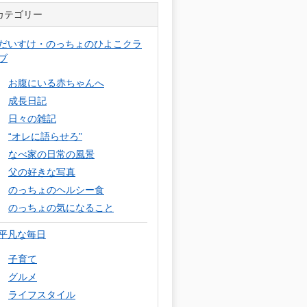
カテゴリー
だいすけ・のっちょのひよこクラ
ブ
お腹にいる赤ちゃんへ
成長日記
日々の雑記
“オレに語らせろ”
なべ家の日常の風景
父の好きな写真
のっちょのヘルシー食
のっちょの気になること
平凡な毎日
子育て
グルメ
ライフスタイル