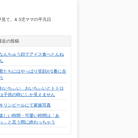
日
見て。& 3児ママの平凡日
最近の投稿
なんちゅう顔でアイス食べとんね
ん
君たちにはやっぱり笑顔が1番に合
う
おいちぃい おいちぃいとトトロ
は子供の時にしか見えません
キリンビールにて家族写真
楽しい時間・可愛い時間は「あ
っ」と言う間に終わっちゃう