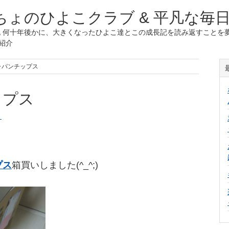
ょのひよこクラブ & 平凡な毎
 何十年後かに、大きくなったひよこ達とこの成長記を読み返すことを夢
紹介
ャパンチップス
ップス
く
プス
箱買いしました(^_^;)