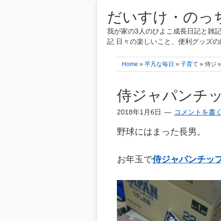
だいすけ・のっち
我が家の3人のひよこ成長日記と雑記
記 日々の楽しいこと、便利グッズの
Home
»
平凡な毎日
»
子育て
» 侍ジ
侍ジャパンチ
2018年1月6日
コメントを書
野球にはまった長男。
お年玉で
侍ジャパンチッ