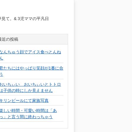
日
見て。& 3児ママの平凡日
最近の投稿
なんちゅう顔でアイス食べとんね
ん
君たちにはやっぱり笑顔が1番に合
う
おいちぃい おいちぃいとトトロ
は子供の時にしか見えません
キリンビールにて家族写真
楽しい時間・可愛い時間は「あ
っ」と言う間に終わっちゃう