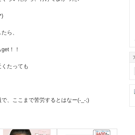
)
したら、
get！！
ア
近くたっても
ー
カ
イ
ブ
、ここまで苦労するとはなー(-_-;)