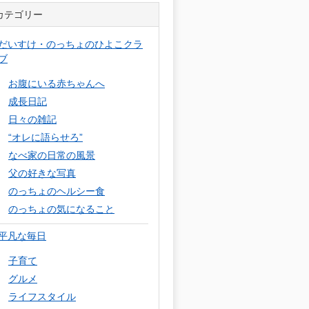
カテゴリー
だいすけ・のっちょのひよこクラ
ブ
お腹にいる赤ちゃんへ
成長日記
日々の雑記
“オレに語らせろ”
なべ家の日常の風景
父の好きな写真
のっちょのヘルシー食
のっちょの気になること
平凡な毎日
子育て
グルメ
ライフスタイル