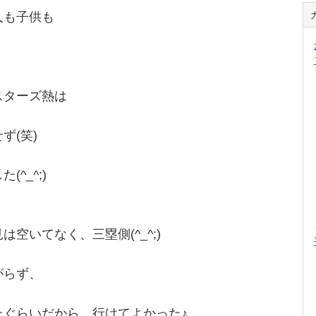
人も子供も
スターズ熱は
ず(笑)
^_^;)
空いてなく、三塁側(^_^;)
がらず、
たぐらいだから、行けてよかった♪