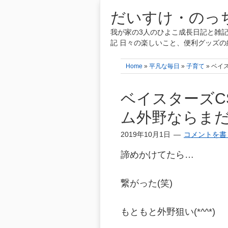
だいすけ・のっち
我が家の3人のひよこ成長日記と雑記
記 日々の楽しいこと、便利グッズの
Home
»
平凡な毎日
»
子育て
» ベイ
ベイスターズC
ム外野ならま
2019年10月1日
コメントを書
諦めかけてたら…
繋がった(笑)
もともと外野狙い(*^^*)