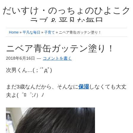
だいすけ・のっちょのひよこク
ラブ & 平凡な毎日
我が家の3人のひよこ成長日記と雑記 何十年後かに、大きくなったひよ
Home
»
平凡な毎日
»
子育て
» ニベア青缶ガッテン塗り！
こ達とこの成長記を読み返すことを夢見て。& 3児ママの平凡日記 日々
の楽しいこと、便利グッズの紹介
ニベア青缶ガッテン塗り！
2018年6月16日
コメントを書く
次男くん…(；´ﾟдﾟ)ゞ
まだ3歳なんだから、そんなに
保湿
しなくても大丈
夫よ(゜ﾛ゜;ﾉ）ﾉ