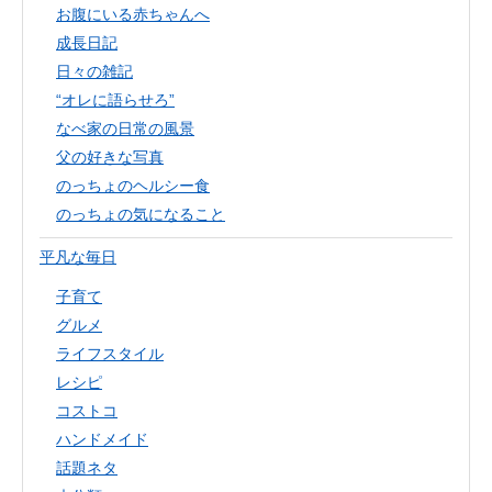
お腹にいる赤ちゃんへ
成長日記
日々の雑記
“オレに語らせろ”
なべ家の日常の風景
父の好きな写真
のっちょのヘルシー食
のっちょの気になること
平凡な毎日
子育て
グルメ
ライフスタイル
レシピ
コストコ
ハンドメイド
話題ネタ