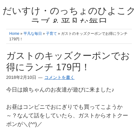
だいすけ・のっちょのひよこク
ラブ & 平凡な毎日
我が家の3人のひよこ成長日記と雑記 何十年後かに、大きくなったひよ
Home
»
平凡な毎日
»
子育て
» ガストのキッズクーポンでお得にランチ
こ達とこの成長記を読み返すことを夢見て。& 3児ママの平凡日記 日々
179円！
の楽しいこと、便利グッズの紹介
ガストのキッズクーポンでお
得にランチ 179円！
2018年2月10日
コメントを書く
今日は娘ちゃんのお友達が遊びに来ました♪
お昼はコンビニでおにぎりでも買ってこようか
～？なんて話をしていたら、ガストからオトクー
ポンが＼(^^)／