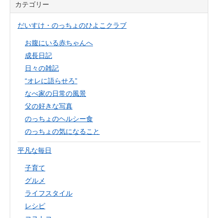
カテゴリー
だいすけ・のっちょのひよこクラブ
お腹にいる赤ちゃんへ
成長日記
日々の雑記
“オレに語らせろ”
なべ家の日常の風景
父の好きな写真
のっちょのヘルシー食
のっちょの気になること
平凡な毎日
子育て
グルメ
ライフスタイル
レシピ