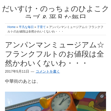
だいすけ・のっちょのひよこク
ラブ & 平凡な毎日
我が家の3人のひよこ成長日記と雑記 何十年後かに、大きくなったひよ
Home
»
平凡な毎日
»
子育て
» アンパンマンミュージアム☆ フランクフ
こ達とこの成長記を読み返すことを夢見て。& 3児ママの平凡日記 日々
ルトのお値段は全然かわいくないわ・・・
の楽しいこと、便利グッズの紹介
アンパンマンミュージアム☆
フランクフルトのお値段は全
然かわいくないわ・・・
2017年5月11日
コメントを書く
中華街のあとは、