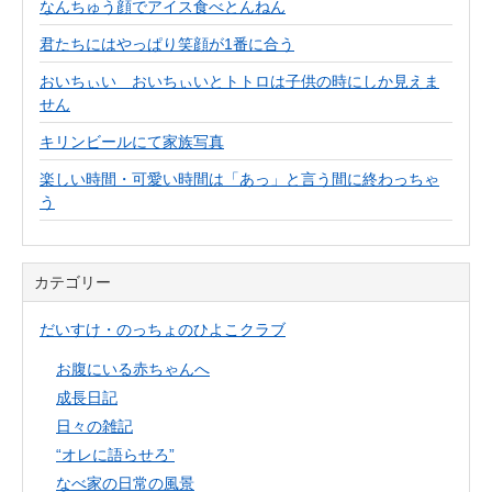
なんちゅう顔でアイス食べとんねん
君たちにはやっぱり笑顔が1番に合う
おいちぃい おいちぃいとトトロは子供の時にしか見えま
せん
キリンビールにて家族写真
楽しい時間・可愛い時間は「あっ」と言う間に終わっちゃ
う
カテゴリー
だいすけ・のっちょのひよこクラブ
お腹にいる赤ちゃんへ
成長日記
日々の雑記
“オレに語らせろ”
なべ家の日常の風景