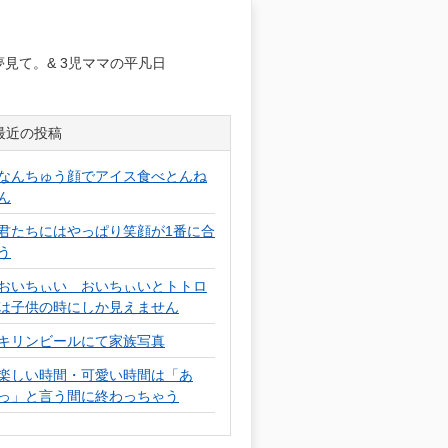
日
見て。& 3児ママの平凡日
最近の投稿
なんちゅう顔でアイス食べとんね
ん
君たちにはやっぱり笑顔が1番に合
う
おいちぃい おいちぃいとトトロ
は子供の時にしか見えません
キリンビールにて家族写真
楽しい時間・可愛い時間は「あ
っ」と言う間に終わっちゃう