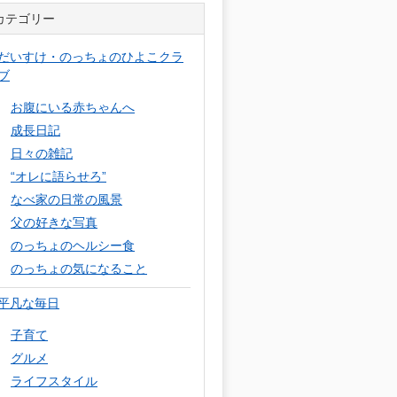
カテゴリー
だいすけ・のっちょのひよこクラ
ブ
お腹にいる赤ちゃんへ
成長日記
日々の雑記
“オレに語らせろ”
なべ家の日常の風景
父の好きな写真
のっちょのヘルシー食
のっちょの気になること
平凡な毎日
子育て
グルメ
ライフスタイル