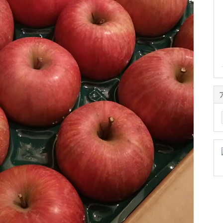
ア
ー
カ
イ
ブ