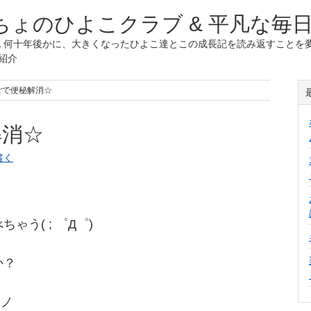
ょのひよこクラブ & 平凡な毎
 何十年後かに、大きくなったひよこ達とこの成長記を読み返すことを夢
紹介
ごで便秘解消☆
解消☆
書く
う( ; ゜Д゜)
か？
)ノ