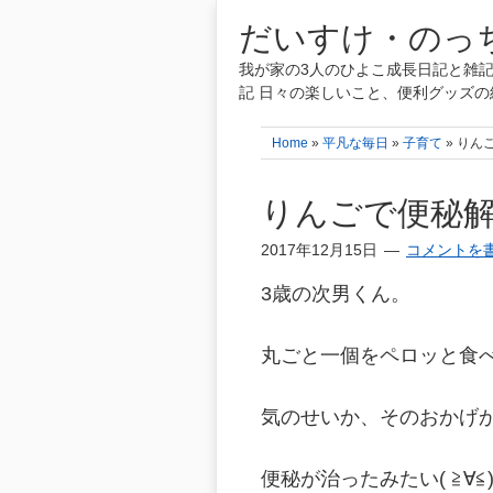
だいすけ・のっち
我が家の3人のひよこ成長日記と雑記
記 日々の楽しいこと、便利グッズの
Home
»
平凡な毎日
»
子育て
» りん
りんごで便秘
2017年12月15日
コメントを
3歳の次男くん。
丸ごと一個をペロッと食べちゃ
気のせいか、そのおかげ
便秘が治ったみたい( ≧∀≦