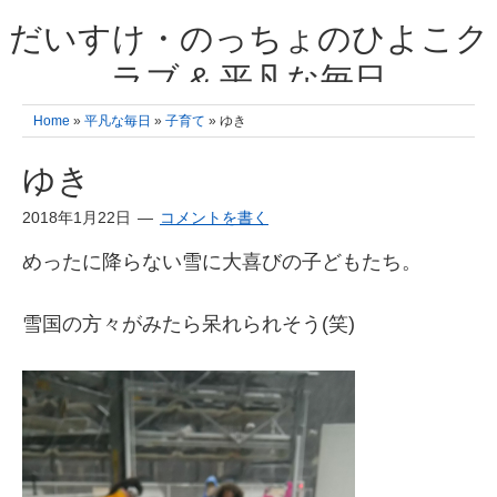
だいすけ・のっちょのひよこク
ラブ & 平凡な毎日
我が家の3人のひよこ成長日記と雑記 何十年後かに、大きくなったひよ
Home
»
平凡な毎日
»
子育て
» ゆき
こ達とこの成長記を読み返すことを夢見て。& 3児ママの平凡日記 日々
の楽しいこと、便利グッズの紹介
ゆき
2018年1月22日
コメントを書く
めったに降らない雪に大喜びの子どもたち。
雪国の方々がみたら呆れられそう(笑)