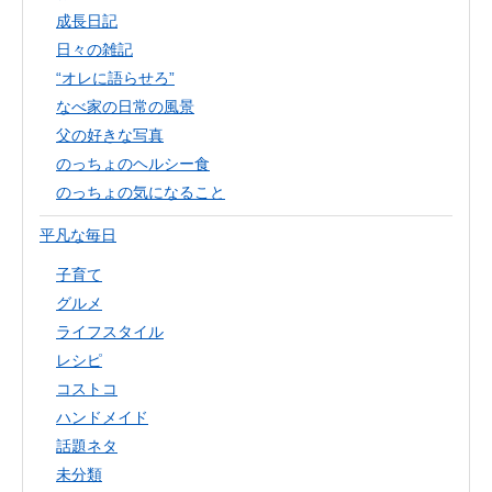
成長日記
日々の雑記
“オレに語らせろ”
なべ家の日常の風景
父の好きな写真
のっちょのヘルシー食
のっちょの気になること
平凡な毎日
子育て
グルメ
ライフスタイル
レシピ
コストコ
ハンドメイド
話題ネタ
未分類