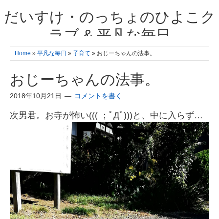
だいすけ・のっちょのひよこク
ラブ & 平凡な毎日
我が家の3人のひよこ成長日記と雑記 何十年後かに、大きくなったひよ
Home
»
平凡な毎日
»
子育て
» おじーちゃんの法事。
こ達とこの成長記を読み返すことを夢見て。& 3児ママの平凡日記 日々
の楽しいこと、便利グッズの紹介
おじーちゃんの法事。
2018年10月21日
コメントを書く
次男君。お寺が怖い((( ；ﾟДﾟ)))と、中に入らず…