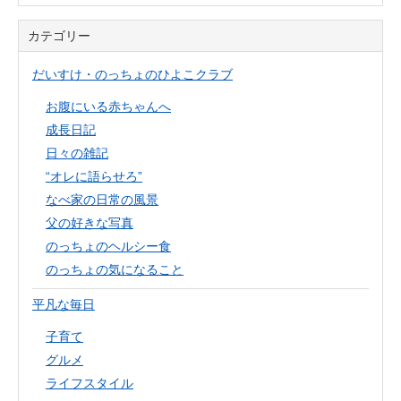
カテゴリー
だいすけ・のっちょのひよこクラブ
お腹にいる赤ちゃんへ
成長日記
日々の雑記
“オレに語らせろ”
なべ家の日常の風景
父の好きな写真
のっちょのヘルシー食
のっちょの気になること
平凡な毎日
子育て
グルメ
ライフスタイル