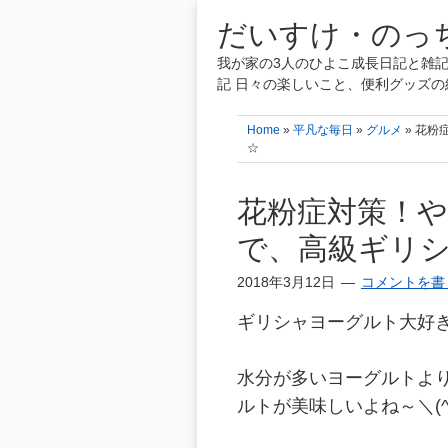
だいすけ・のっち
我が家の3人のひよこ成長日記と雑記
記 日々の楽しいこと、便利グッズの
Home
»
平凡な毎日
»
グルメ
» 花
☆
花粉症対策！
で、高級ギリ
2018年3月12日
コメントを書
ギリシャヨーグルト大好き(*
水分が多いヨーグルトよ
ルトが美味しいよね～＼(^