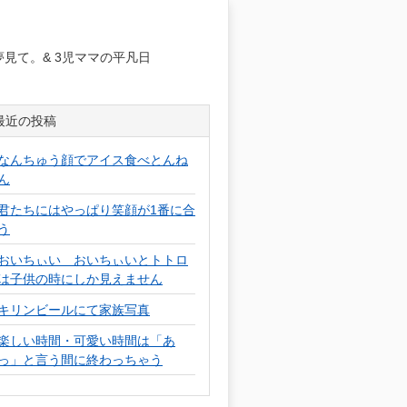
日
見て。& 3児ママの平凡日
最近の投稿
なんちゅう顔でアイス食べとんね
ん
君たちにはやっぱり笑顔が1番に合
う
おいちぃい おいちぃいとトトロ
は子供の時にしか見えません
キリンビールにて家族写真
楽しい時間・可愛い時間は「あ
っ」と言う間に終わっちゃう