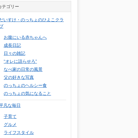
カテゴリー
だいすけ・のっちょのひよこクラ
ブ
お腹にいる赤ちゃんへ
成長日記
日々の雑記
“オレに語らせろ”
なべ家の日常の風景
父の好きな写真
のっちょのヘルシー食
のっちょの気になること
平凡な毎日
子育て
グルメ
ライフスタイル