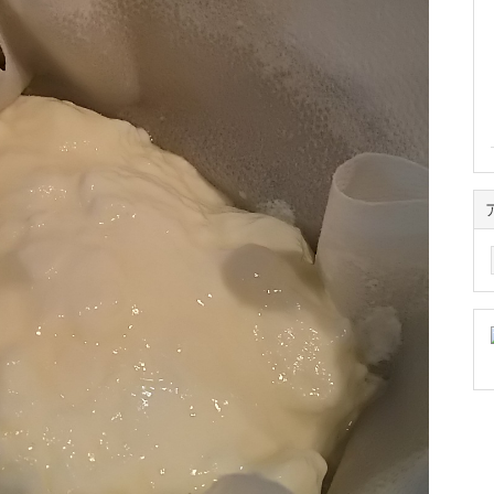
ア
ー
カ
イ
ブ