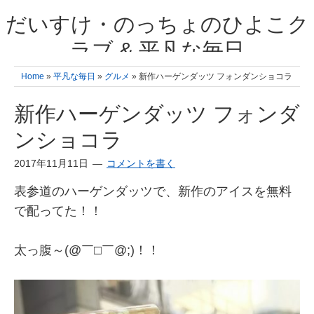
だいすけ・のっちょのひよこク
ラブ & 平凡な毎日
我が家の3人のひよこ成長日記と雑記 何十年後かに、大きくなったひよ
Home
»
平凡な毎日
»
グルメ
» 新作ハーゲンダッツ フォンダンショコラ
こ達とこの成長記を読み返すことを夢見て。& 3児ママの平凡日記 日々
の楽しいこと、便利グッズの紹介
新作ハーゲンダッツ フォンダ
ンショコラ
2017年11月11日
コメントを書く
表参道のハーゲンダッツで、新作のアイスを無料
で配ってた！！
太っ腹～(@￣□￣@;)！！