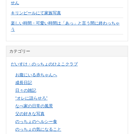
せん
キリンビールにて家族写真
楽しい時間・可愛い時間は「あっ」と言う間に終わっちゃ
う
カテゴリー
だいすけ・のっちょのひよこクラブ
お腹にいる赤ちゃんへ
成長日記
日々の雑記
“オレに語らせろ”
なべ家の日常の風景
父の好きな写真
のっちょのヘルシー食
のっちょの気になること