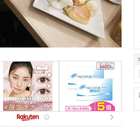
ア
ー
カ
イ
ブ