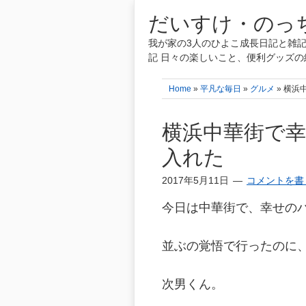
だいすけ・のっち
我が家の3人のひよこ成長日記と雑記
記 日々の楽しいこと、便利グッズの
Home
»
平凡な毎日
»
グルメ
» 横
横浜中華街で
入れた
2017年5月11日
コメントを書
今日は中華街で、幸せの
並ぶの覚悟で行ったのに、並
次男くん。