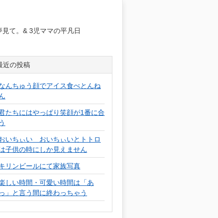
日
見て。& 3児ママの平凡日
最近の投稿
なんちゅう顔でアイス食べとんね
ん
君たちにはやっぱり笑顔が1番に合
う
おいちぃい おいちぃいとトトロ
は子供の時にしか見えません
キリンビールにて家族写真
楽しい時間・可愛い時間は「あ
っ」と言う間に終わっちゃう