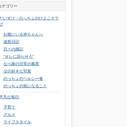
カテゴリー
だいすけ・のっちょのひよこクラ
ブ
お腹にいる赤ちゃんへ
成長日記
日々の雑記
“オレに語らせろ”
なべ家の日常の風景
父の好きな写真
のっちょのヘルシー食
のっちょの気になること
平凡な毎日
子育て
グルメ
ライフスタイル