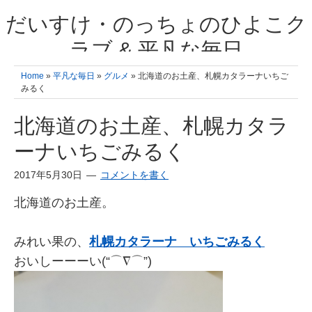
だいすけ・のっちょのひよこク
ラブ & 平凡な毎日
我が家の3人のひよこ成長日記と雑記 何十年後かに、大きくなったひよ
Home
»
平凡な毎日
»
グルメ
» 北海道のお土産、札幌カタラーナいちご
こ達とこの成長記を読み返すことを夢見て。& 3児ママの平凡日記 日々
みるく
の楽しいこと、便利グッズの紹介
北海道のお土産、札幌カタラ
ーナいちごみるく
2017年5月30日
コメントを書く
北海道のお土産。
みれい果の、
札幌カタラーナ いちごみるく
おいしーーーい(“⌒∇⌒”)