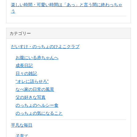
楽しい時間・可愛い時間は「あっ」と言う間に終わっちゃ
う
カテゴリー
だいすけ・のっちょのひよこクラブ
お腹にいる赤ちゃんへ
成長日記
日々の雑記
“オレに語らせろ”
なべ家の日常の風景
父の好きな写真
のっちょのヘルシー食
のっちょの気になること
平凡な毎日
子育て