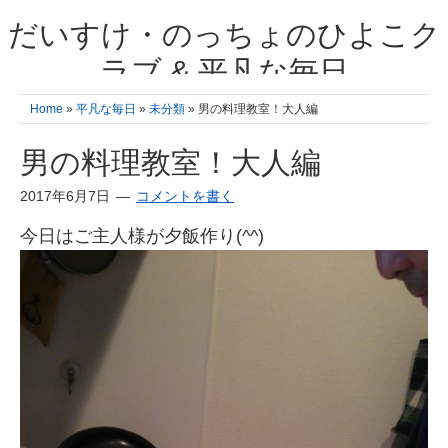
だいすけ・のっちょのひよこク
ラブ & 平凡な毎日
我が家の3人のひよこ成長日記と雑記 何十年後かに、大きくなったひよ
Home
»
平凡な毎日
»
未分類
» 男の料理教室！大人編
こ達とこの成長記を読み返すことを夢見て。& 3児ママの平凡日記 日々
の楽しいこと、便利グッズの紹介
男の料理教室！大人編
2017年6月7日
コメントを書く
今日はご主人様が夕飯作り(^^)