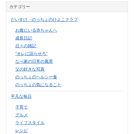
カテゴリー
だいすけ・のっちょのひよこクラブ
お腹にいる赤ちゃんへ
成長日記
日々の雑記
“オレに語らせろ”
なべ家の日常の風景
父の好きな写真
のっちょのヘルシー食
のっちょの気になること
平凡な毎日
子育て
グルメ
ライフスタイル
レシピ