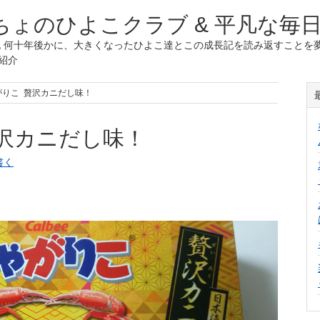
ょのひよこクラブ & 平凡な毎
 何十年後かに、大きくなったひよこ達とこの成長記を読み返すことを夢
紹介
がりこ 贅沢カニだし味！
沢カニだし味！
書く