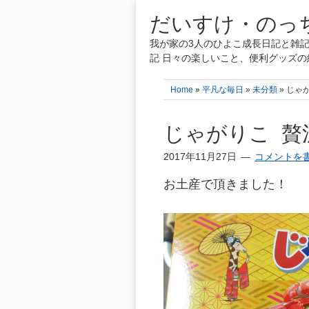
だいすけ・のっち
我が家の3人のひよこ成長日記と雑記
記 日々の楽しいこと、便利グッズの
Home
»
平凡な毎日
»
未分類
» じゃ
じゃがりこ 贅
2017年11月27日
コメントを
お土産で頂きました！