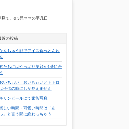
日
見て。& 3児ママの平凡日
最近の投稿
なんちゅう顔でアイス食べとんね
ん
君たちにはやっぱり笑顔が1番に合
う
おいちぃい おいちぃいとトトロ
は子供の時にしか見えません
キリンビールにて家族写真
楽しい時間・可愛い時間は「あ
っ」と言う間に終わっちゃう