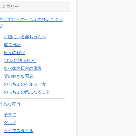
カテゴリー
だいすけ・のっちょのひよこクラ
ブ
お腹にいる赤ちゃんへ
成長日記
日々の雑記
“オレに語らせろ”
なべ家の日常の風景
父の好きな写真
のっちょのヘルシー食
のっちょの気になること
平凡な毎日
子育て
グルメ
ライフスタイル