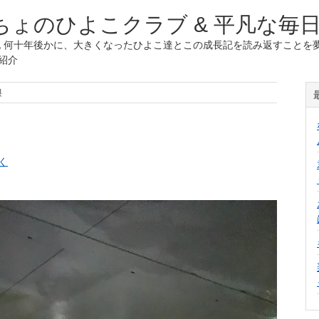
ょのひよこクラブ & 平凡な毎
 何十年後かに、大きくなったひよこ達とこの成長記を読み返すことを夢
紹介
輿
く