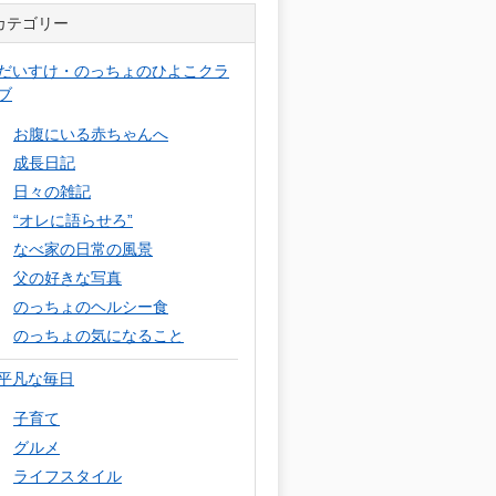
カテゴリー
だいすけ・のっちょのひよこクラ
ブ
お腹にいる赤ちゃんへ
成長日記
日々の雑記
“オレに語らせろ”
なべ家の日常の風景
父の好きな写真
のっちょのヘルシー食
のっちょの気になること
平凡な毎日
子育て
グルメ
ライフスタイル