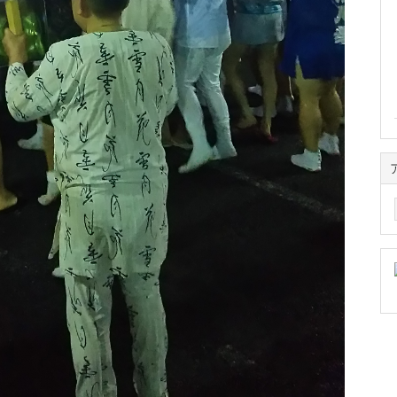
ア
ー
カ
イ
ブ