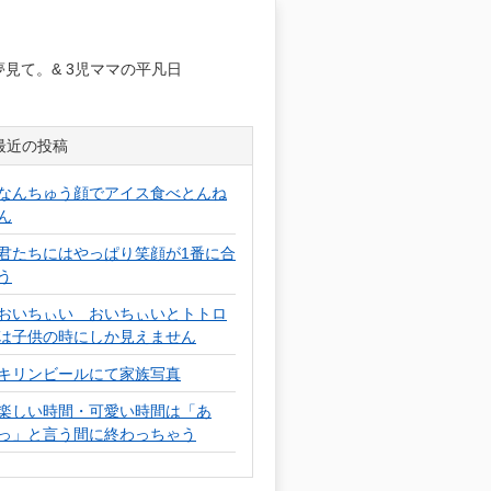
日
見て。& 3児ママの平凡日
最近の投稿
なんちゅう顔でアイス食べとんね
ん
君たちにはやっぱり笑顔が1番に合
う
おいちぃい おいちぃいとトトロ
は子供の時にしか見えません
キリンビールにて家族写真
楽しい時間・可愛い時間は「あ
っ」と言う間に終わっちゃう