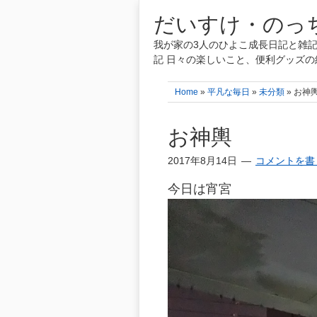
だいすけ・のっち
我が家の3人のひよこ成長日記と雑記
記 日々の楽しいこと、便利グッズの
Home
»
平凡な毎日
»
未分類
» お神
お神輿
2017年8月14日
コメントを書
今日は宵宮