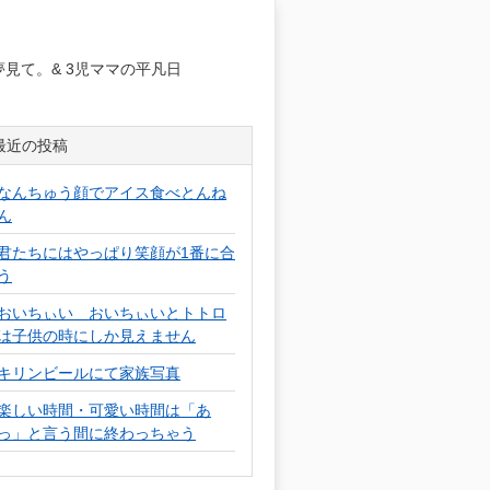
日
見て。& 3児ママの平凡日
最近の投稿
なんちゅう顔でアイス食べとんね
ん
君たちにはやっぱり笑顔が1番に合
う
おいちぃい おいちぃいとトトロ
は子供の時にしか見えません
キリンビールにて家族写真
楽しい時間・可愛い時間は「あ
っ」と言う間に終わっちゃう