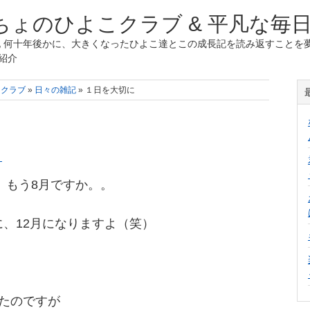
ょのひよこクラブ & 平凡な毎
 何十年後かに、大きくなったひよこ達とこの成長記を読み返すことを夢
紹介
こクラブ
»
日々の雑記
» １日を大切に
く
年、もう8月ですか。。
、12月になりますよ（笑）
たのですが