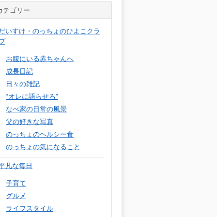
カテゴリー
だいすけ・のっちょのひよこクラ
ブ
お腹にいる赤ちゃんへ
成長日記
日々の雑記
“オレに語らせろ”
なべ家の日常の風景
父の好きな写真
のっちょのヘルシー食
のっちょの気になること
平凡な毎日
子育て
グルメ
ライフスタイル