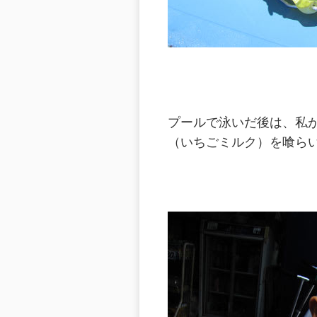
プールで泳いだ後は、私
（いちごミルク）を喰ら