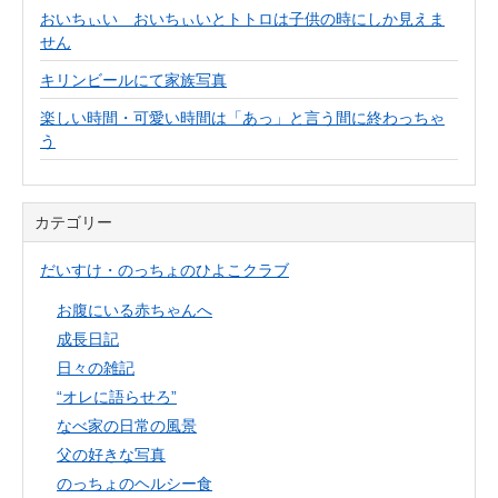
おいちぃい おいちぃいとトトロは子供の時にしか見えま
せん
キリンビールにて家族写真
楽しい時間・可愛い時間は「あっ」と言う間に終わっちゃ
う
カテゴリー
だいすけ・のっちょのひよこクラブ
お腹にいる赤ちゃんへ
成長日記
日々の雑記
“オレに語らせろ”
なべ家の日常の風景
父の好きな写真
のっちょのヘルシー食