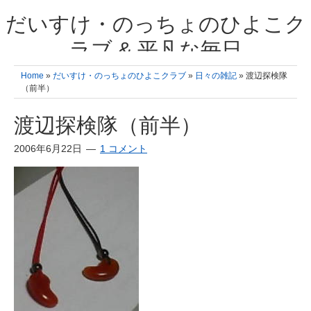
だいすけ・のっちょのひよこク
ラブ & 平凡な毎日
我が家の3人のひよこ成長日記と雑記 何十年後かに、大きくなったひよ
Home
»
だいすけ・のっちょのひよこクラブ
»
日々の雑記
» 渡辺探検隊
こ達とこの成長記を読み返すことを夢見て。& 3児ママの平凡日記 日々
（前半）
の楽しいこと、便利グッズの紹介
渡辺探検隊（前半）
2006年6月22日
1 コメント