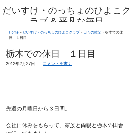
だいすけ・のっちょのひよこク
ラブ & 平凡な毎日
我が家の3人のひよこ成長日記と雑記 何十年後かに、大きくなったひよ
Home
»
だいすけ・のっちょのひよこクラブ
»
日々の雑記
» 栃木での休
こ達とこの成長記を読み返すことを夢見て。& 3児ママの平凡日記 日々
日 １日目
の楽しいこと、便利グッズの紹介
栃木での休日 １日目
2012年2月27日
コメントを書く
先週の月曜日から３日間。
会社に休みをもらって、家族と両親と栃木の田舎