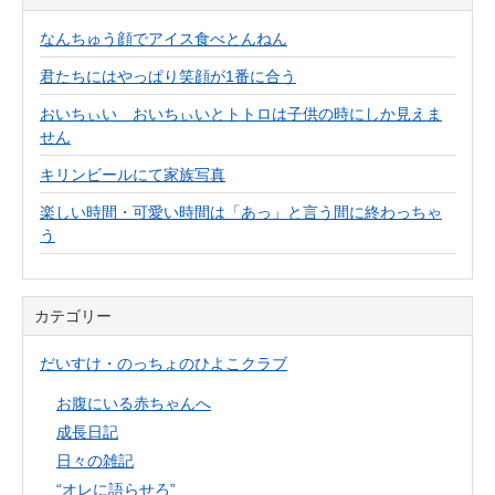
なんちゅう顔でアイス食べとんねん
君たちにはやっぱり笑顔が1番に合う
おいちぃい おいちぃいとトトロは子供の時にしか見えま
せん
キリンビールにて家族写真
楽しい時間・可愛い時間は「あっ」と言う間に終わっちゃ
う
カテゴリー
だいすけ・のっちょのひよこクラブ
お腹にいる赤ちゃんへ
成長日記
日々の雑記
“オレに語らせろ”