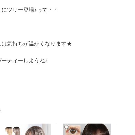
うにツリー登場♪って・・
れは気持ちが温かくなります★
ーティーしようね♪
★