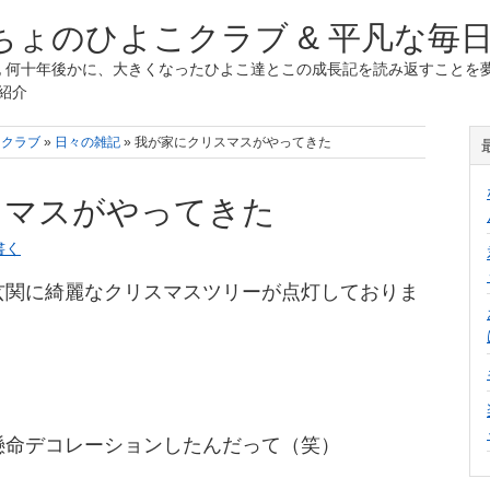
ょのひよこクラブ & 平凡な毎
 何十年後かに、大きくなったひよこ達とこの成長記を読み返すことを夢
紹介
こクラブ
»
日々の雑記
» 我が家にクリスマスがやってきた
スマスがやってきた
書く
玄関に綺麗なクリスマスツリーが点灯しておりま
懸命デコレーションしたんだって（笑）