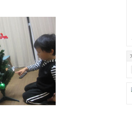
ア
ー
カ
イ
ブ