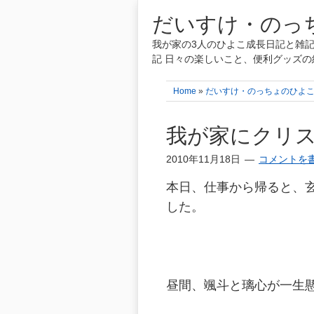
だいすけ・のっち
我が家の3人のひよこ成長日記と雑記
記 日々の楽しいこと、便利グッズの
Home
»
だいすけ・のっちょのひよ
我が家にクリ
2010年11月18日
コメントを
本日、仕事から帰ると、
した。
昼間、颯斗と璃心が一生