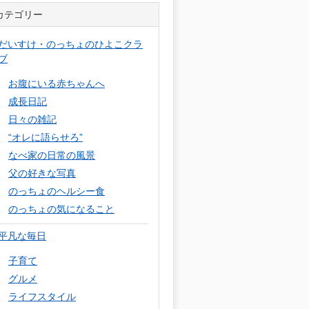
カテゴリー
だいすけ・のっちょのひよこクラ
ブ
お腹にいる赤ちゃんへ
成長日記
日々の雑記
“オレに語らせろ”
なべ家の日常の風景
父の好きな写真
のっちょのヘルシー食
のっちょの気になること
平凡な毎日
子育て
グルメ
ライフスタイル