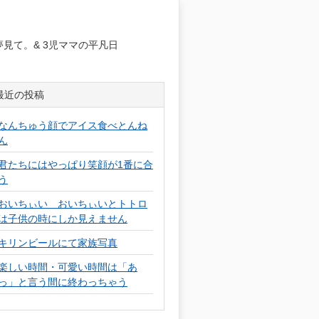
日
見て。& 3児ママの平凡日
最近の投稿
なんちゅう顔でアイス食べとんね
ん
君たちにはやっぱり笑顔が1番に合
う
おいちぃい おいちぃいとトトロ
は子供の時にしか見えません
キリンビールにて家族写真
楽しい時間・可愛い時間は「あ
っ」と言う間に終わっちゃう