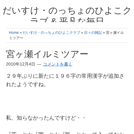
だいすけ・のっちょのひよこク
ラブ & 平凡な毎日
我が家の3人のひよこ成長日記と雑記 何十年後かに、大きくなったひよ
Home
»
だいすけ・のっちょのひよこクラブ
»
日々の雑記
» 宮ヶ瀬イル
こ達とこの成長記を読み返すことを夢見て。& 3児ママの平凡日記 日々
ミツアー
の楽しいこと、便利グッズの紹介
宮ヶ瀬イルミツアー
2010年12月4日
コメントを書く
２９年ぶりに新たに１９６字の常用漢字が追加さ
れたようですね。
私、知らなかったんですけど・・