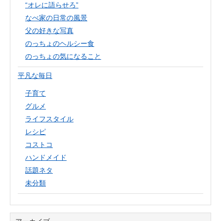
“オレに語らせろ”
なべ家の日常の風景
父の好きな写真
のっちょのヘルシー食
のっちょの気になること
平凡な毎日
子育て
グルメ
ライフスタイル
レシピ
コストコ
ハンドメイド
話題ネタ
未分類