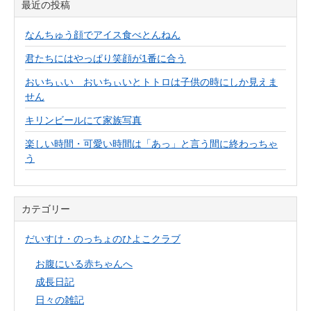
最近の投稿
なんちゅう顔でアイス食べとんねん
君たちにはやっぱり笑顔が1番に合う
おいちぃい おいちぃいとトトロは子供の時にしか見えま
せん
キリンビールにて家族写真
楽しい時間・可愛い時間は「あっ」と言う間に終わっちゃ
う
カテゴリー
だいすけ・のっちょのひよこクラブ
お腹にいる赤ちゃんへ
成長日記
日々の雑記