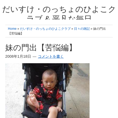
だいすけ・のっちょのひよこク
ラブ & 平凡な毎日
我が家の3人のひよこ成長日記と雑記 何十年後かに、大きくなったひよ
Home
»
だいすけ・のっちょのひよこクラブ
»
日々の雑記
» 妹の門出
こ達とこの成長記を読み返すことを夢見て。& 3児ママの平凡日記 日々
【苦悩編】
の楽しいこと、便利グッズの紹介
妹の門出【苦悩編】
2008年1月18日
コメントを書く