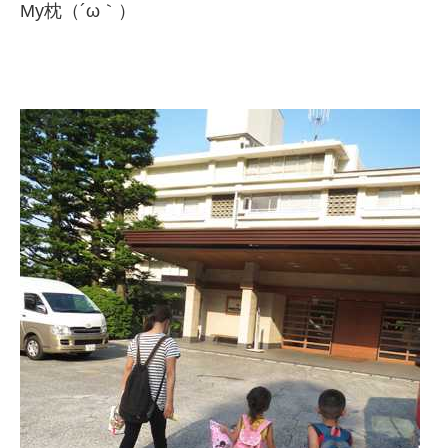
My枕（´ω｀）