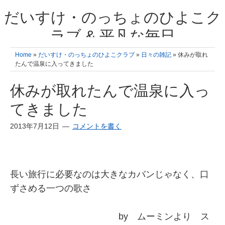
だいすけ・のっちょのひよこク
ラブ & 平凡な毎日
我が家の3人のひよこ成長日記と雑記 何十年後かに、大きくなったひよ
Home
»
だいすけ・のっちょのひよこクラブ
»
日々の雑記
» 休みが取れ
こ達とこの成長記を読み返すことを夢見て。& 3児ママの平凡日記 日々
たんで温泉に入ってきました
の楽しいこと、便利グッズの紹介
休みが取れたんで温泉に入っ
てきました
2013年7月12日
コメントを書く
長い旅行に必要なのは大きなカバンじゃなく、口
ずさめる一つの歌さ
by ムーミンより ス