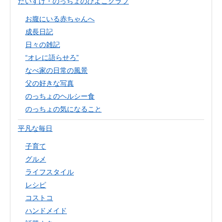
だいすけ・のっちょのひよこクラブ
お腹にいる赤ちゃんへ
成長日記
日々の雑記
“オレに語らせろ”
なべ家の日常の風景
父の好きな写真
のっちょのヘルシー食
のっちょの気になること
平凡な毎日
子育て
グルメ
ライフスタイル
レシピ
コストコ
ハンドメイド