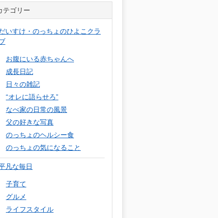
カテゴリー
だいすけ・のっちょのひよこクラ
ブ
お腹にいる赤ちゃんへ
成長日記
日々の雑記
“オレに語らせろ”
なべ家の日常の風景
父の好きな写真
のっちょのヘルシー食
のっちょの気になること
平凡な毎日
子育て
グルメ
ライフスタイル