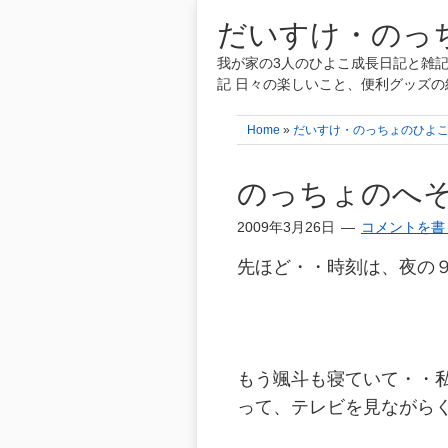
だいすけ・のっち
我が家の3人のひよこ成長日記と雑記
記 日々の楽しいこと、便利グッズの
Home
»
だいすけ・のっちょのひよ
のっちょのへ
2009年3月26日
コメントを書
先ほど・・時刻は、夜の
もう颯斗も寝ていて・・
って、テレビを見ながら