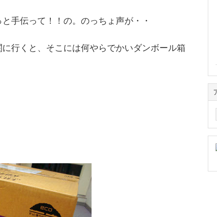
っと手伝って！！の。のっちょ声が・・
関に行くと、そこには何やらでかいダンボール箱
ア
ー
カ
イ
ブ