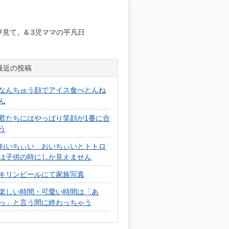
日
見て。& 3児ママの平凡日
最近の投稿
なんちゅう顔でアイス食べとんね
ん
君たちにはやっぱり笑顔が1番に合
う
おいちぃい おいちぃいとトトロ
は子供の時にしか見えません
キリンビールにて家族写真
楽しい時間・可愛い時間は「あ
っ」と言う間に終わっちゃう