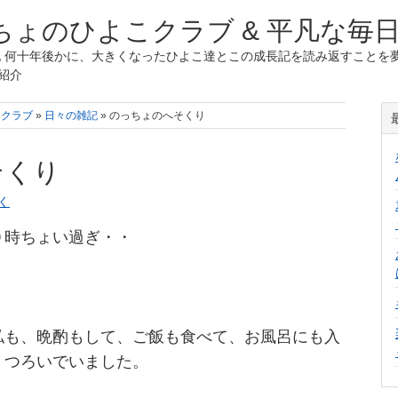
ょのひよこクラブ & 平凡な毎
 何十年後かに、大きくなったひよこ達とこの成長記を読み返すことを夢
紹介
こクラブ
»
日々の雑記
» のっちょのへそくり
そくり
く
９時ちょい過ぎ・・
私も、晩酌もして、ご飯も食べて、お風呂にも入
くつろいでいました。