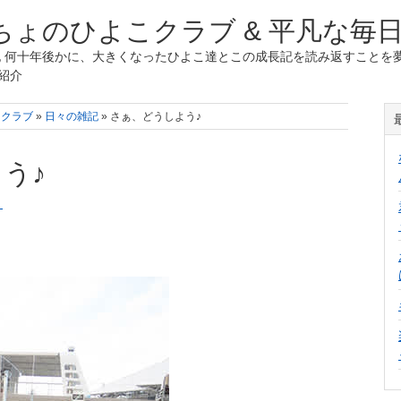
ょのひよこクラブ & 平凡な毎
 何十年後かに、大きくなったひよこ達とこの成長記を読み返すことを夢
紹介
こクラブ
»
日々の雑記
» さぁ、どうしよう♪
う♪
く