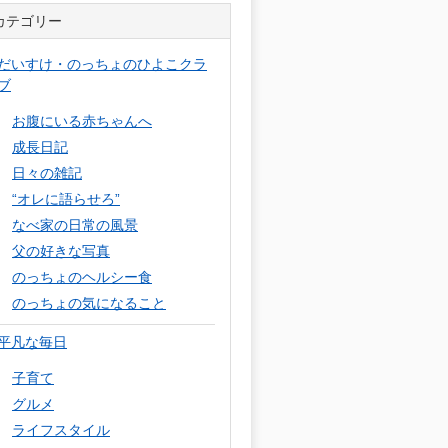
カテゴリー
だいすけ・のっちょのひよこクラ
ブ
お腹にいる赤ちゃんへ
成長日記
日々の雑記
“オレに語らせろ”
なべ家の日常の風景
父の好きな写真
のっちょのヘルシー食
のっちょの気になること
平凡な毎日
子育て
グルメ
ライフスタイル