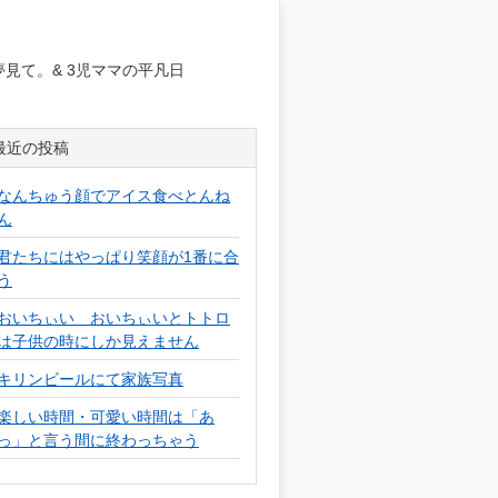
日
見て。& 3児ママの平凡日
最近の投稿
なんちゅう顔でアイス食べとんね
ん
君たちにはやっぱり笑顔が1番に合
う
おいちぃい おいちぃいとトトロ
は子供の時にしか見えません
キリンビールにて家族写真
楽しい時間・可愛い時間は「あ
っ」と言う間に終わっちゃう