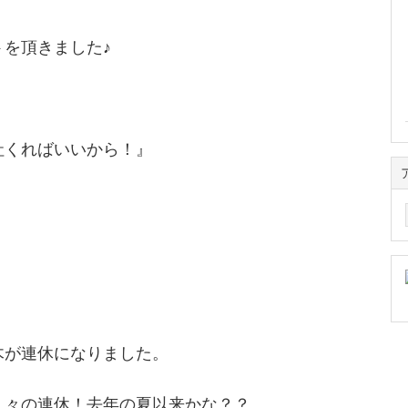
を頂きました♪
社くればいいから！』
ア
ー
カ
イ
ブ
木が連休になりました。
久々の連休！去年の夏以来かな？？